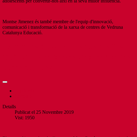
adolescents per convertir-nos així en la seva millor influència.
Montse Jimenez és també membre de l'equip d'innovació,
comunicació i transformació de la xarxa de centres de Vedruna
Catalunya Educació.
La immersió digital dels nostres fills.
Què fan les empreses amb les nostres
dades digitals?
Imprimeix
Correu-e
Detalls
Publicat el 25 Novembre 2019
Vist: 1950