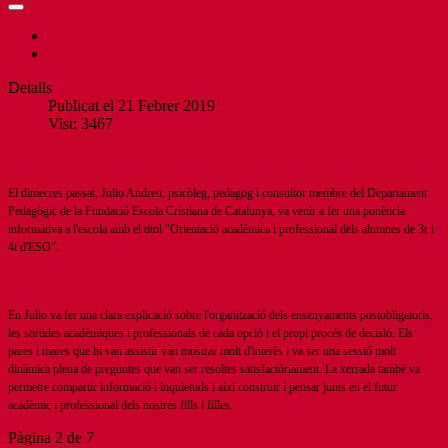
Imprimeix
Correu-e
Detalls
Publicat el 21 Febrer 2019
Vist: 3467
El dimecres passat, Julio Andreu, psicòleg, pedagog i consultor membre del Departament
Pedagògic de la Fundació Escola Cristiana de Catalunya, va venir a fer una ponència
informativa a l'escola amb el títol "Orientació acadèmica i professional dels alumnes de 3r i
4t d'ESO".
En Julio va fer una clara explicació sobre l'organització dels ensenyaments postobligatoris,
les sortides acadèmiques i professionals de cada opció i el propi procés de decisió. Els
pares i mares que hi van assistir van mostrar molt d'interès i va ser una sessió molt
dinàmica plena de preguntes que van ser resoltes satisfactòriament. La xerrada també va
permetre compartir informació i inquietuds i així construir i pensar junts en el futur
acadèmic i professional dels nostres fills i filles.
Pàgina 2 de 7