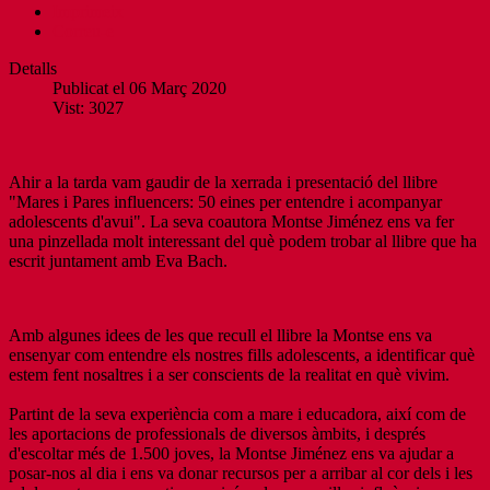
Imprimeix
Correu-e
Detalls
Publicat el 06 Març 2020
Vist: 3027
Ahir a la tarda vam gaudir de la xerrada i presentació del llibre
"Mares i Pares influencers: 50 eines per entendre i acompanyar
adolescents d'avui". La seva coautora Montse Jiménez ens va fer
una pinzellada molt interessant del què podem trobar al llibre que ha
escrit juntament amb Eva Bach.
Amb algunes idees de les que recull el llibre la Montse ens va
ensenyar com entendre els nostres fills adolescents, a identificar què
estem fent nosaltres i a ser conscients de la realitat en què vivim.
Partint de la seva experiència com a mare i educadora, així com de
les aportacions de professionals de diversos àmbits, i després
d'escoltar més de 1.500 joves, la Montse Jiménez ens va ajudar a
posar-nos al dia i ens va donar recursos per a arribar al cor dels i les