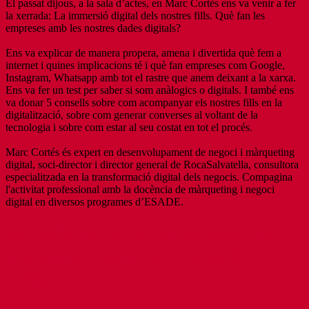
El passat dijous, a la sala d’actes, en Marc Cortés ens va venir a fer
la xerrada: La immersió digital dels nostres fills. Què fan les
empreses amb les nostres dades digitals?
Ens va explicar de manera propera, amena i divertida què fem a
internet i quines implicacions té i què fan empreses com Google,
Instagram, Whatsapp amb tot el rastre que anem deixant a la xarxa.
Ens va fer un test per saber si som anàlogics o digitals. I també ens
va donar 5 consells sobre com acompanyar els nostres fills en la
digitalització, sobre com generar converses al voltant de la
tecnologia i sobre com estar al seu costat en tot el procés.
Marc Cortés és expert en desenvolupament de negoci i màrqueting
digital, soci-director i director general de RocaSalvatella, consultora
especialitzada en la transformació digital dels negocis. Compagina
l'activitat professional amb la docència de màrqueting i negoci
digital en diversos programes d’ESADE.
Conferència "Orientació acadèmica i
professional dels alumnes de 3r i 4t
d'ESO"