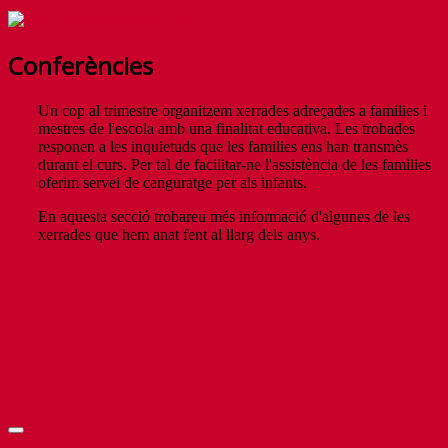
Conferències
Un cop al trimestre organitzem xerrades adreçades a families i
mestres de l'escola amb una finalitat educativa. Les trobades
responen a les inquietuds que les families ens han transmès
durant el curs. Per tal de facilitar-ne l'assistència de les families
oferim servei de canguratge per als infants.
En aquesta secció trobareu més informació d'algunes de les
xerrades que hem anat fent al llarg dels anys.
Xerrada i presentació del llibre "Mares i
Pares influencers: 50 eines per
entendre i acompanyar adolescents
d'avui