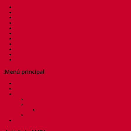
1
2
3
4
...
6
7
::Menú principal
Inici
Qui som?
Activitats
Per als/les alumnes
Per als adults
Conferències
Per a tota la família
Contacta amb nosaltres