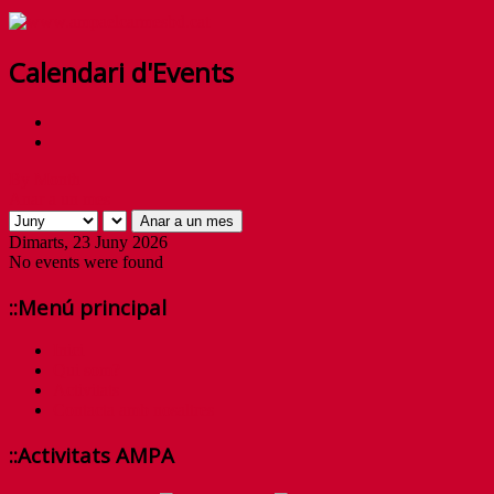
Calendari d'Events
By Month
Anar a un mes
Anar a un mes
Dimarts, 23 Juny 2026
No events were found
::Menú principal
Inici
Qui som?
Activitats
Contacta amb nosaltres
::Activitats AMPA