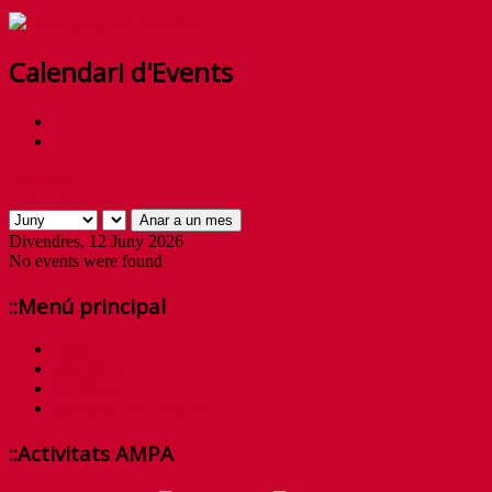
Calendari d'Events
By Month
Anar a un mes
Anar a un mes
Divendres, 12 Juny 2026
No events were found
::Menú principal
Inici
Qui som?
Activitats
Contacta amb nosaltres
::Activitats AMPA