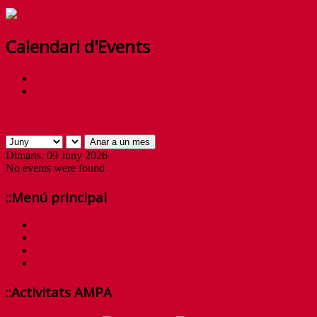
Calendari d'Events
By Month
Anar a un mes
Anar a un mes
Dimarts, 09 Juny 2026
No events were found
::Menú principal
Inici
Qui som?
Activitats
Contacta amb nosaltres
::Activitats AMPA