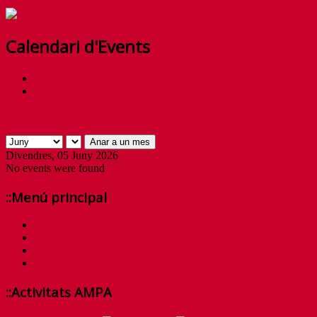
Calendari d'Events
By Month
Anar a un mes
Anar a un mes
Divendres, 05 Juny 2026
No events were found
::Menú principal
Inici
Qui som?
Activitats
Contacta amb nosaltres
::Activitats AMPA