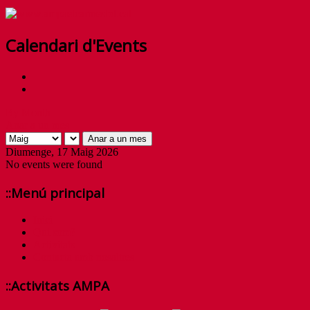
Calendari d'Events
By Month
Anar a un mes
Anar a un mes
Diumenge, 17 Maig 2026
No events were found
::Menú principal
Inici
Qui som?
Activitats
Contacta amb nosaltres
::Activitats AMPA