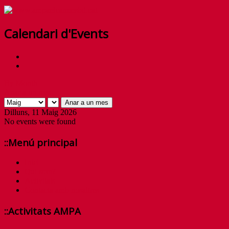
Calendari d'Events
By Month
Anar a un mes
Anar a un mes
Dilluns, 11 Maig 2026
No events were found
::Menú principal
Inici
Qui som?
Activitats
Contacta amb nosaltres
::Activitats AMPA