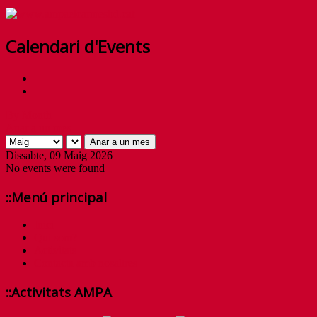
Calendari d'Events
By Month
Anar a un mes
Anar a un mes
Dissabte, 09 Maig 2026
No events were found
::Menú principal
Inici
Qui som?
Activitats
Contacta amb nosaltres
::Activitats AMPA