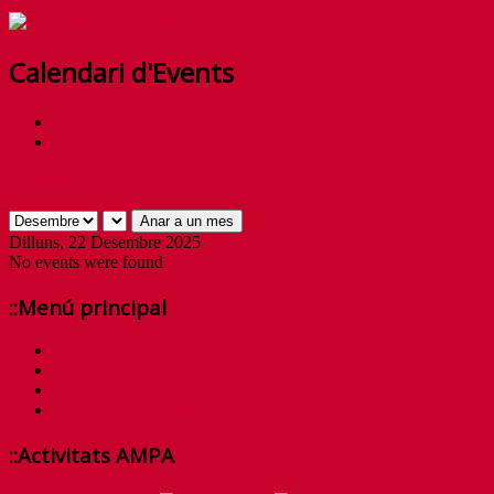
Calendari d'Events
By Month
Anar a un mes
Anar a un mes
Dilluns, 22 Desembre 2025
No events were found
::Menú principal
Inici
Qui som?
Activitats
Contacta amb nosaltres
::Activitats AMPA